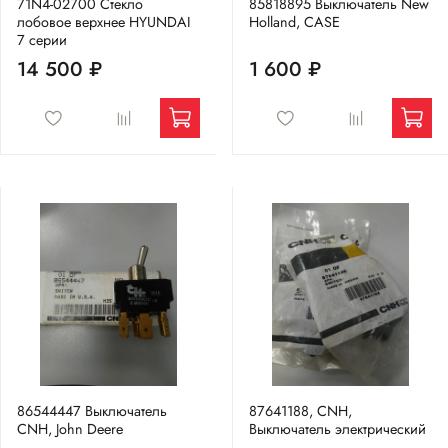
71N4-02700 Стекло
85818895 Выключатель New
лобовое верхнее HYUNDAI
Holland, CASE
7 серии
14 500 ₽
1 600 ₽
86544447 Выключатель
87641188, CNH,
CNH, John Deere
Выключатель электрический