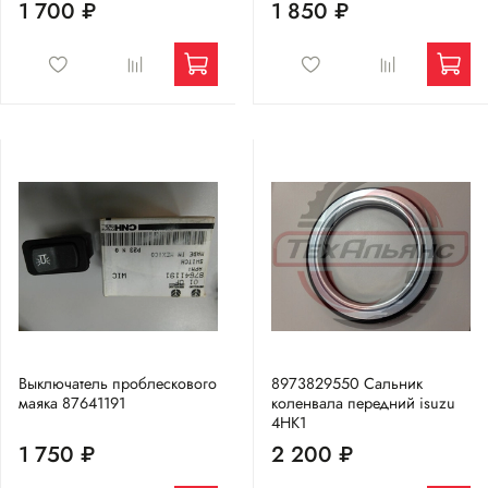
1 700 ₽
1 850 ₽
Выключатель проблескового
8973829550 Сальник
маяка 87641191
коленвала передний isuzu
4HK1
1 750 ₽
2 200 ₽