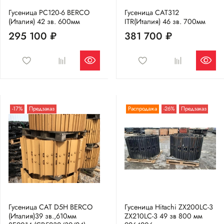
Гусеница PC120-6 BERCO
Гусеница CAT312
(Италия) 42 зв. 600мм
ITR(Италия) 46 зв. 700мм
295 100 ₽
381 700 ₽
-17%
Предзаказ
Распродажа
-26%
Предзаказ
Гусеница CAT D5H BERCO
Гусеница Hitachi ZX200LC-3
(Италия)39 зв.,610мм
ZX210LC-3 49 зв 800 мм