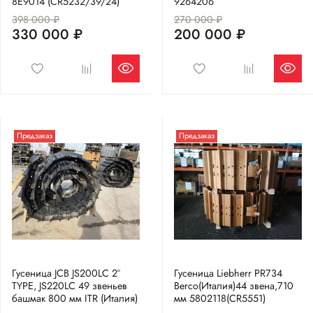
8E9014 (CR5232/39/24)
9264206
398 000 ₽
270 000 ₽
330 000 ₽
200 000 ₽
Предзаказ
Предзаказ
Гусеница JCB JS200LC 2°
Гусеница Liebherr PR734
TYPE, JS220LC 49 звеньев
Berco(Италия)44 звена,710
башмак 800 мм ITR (Италия)
мм 5802118(CR5551)