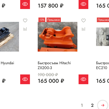
 ₽
157 800 ₽
165 
-13%
Предзаказ
Предзака
 Hyundai
Быстросъем Hitachi
Быстро
ZX200-3
EC210
190 000 ₽
 ₽
165 000 ₽
165 
1
2