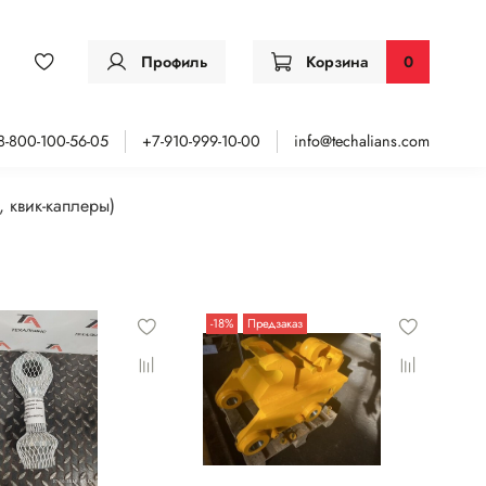
Профиль
Корзина
0
8-800-100-56-05
+7-910-999-10-00
info@techalians.com
 квик-каплеры)
-18%
Предзаказ