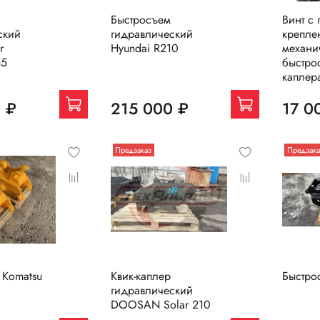
Быстросъем
Винт с 
ский
гидравлический
крепле
r
Hyundai R210
механи
55
быстрос
каплер
 ₽
215 000 ₽
17 0
Предзаказ
Предзака
 Komatsu
Квик-каплер
Быстро
гидравлический
DOOSAN Solar 210