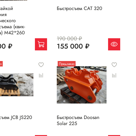
гайкой
Быстросъем CAT 320
ния
ческого
ъема (квик-
а) M42*260
190 000 ₽
00 ₽
155 000 ₽
з
Предзаказ
съем JCB JS220
Быстросъем Doosan
Solar 225