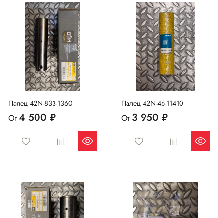
Палец 42N-833-1360
Палец 42N-46-11410
4 500 ₽
3 950 ₽
От
От