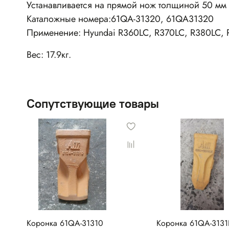
Устанавливается на прямой нож толщиной 50 мм
Каталожные номера:61QA-31320, 61QA31320
Применение: Hyundai R360LC, R370LC, R380LC,
Вес: 17.9кг.
Сопутствующие товары
Коронка 61QA-31310
Коронка 61QA-313