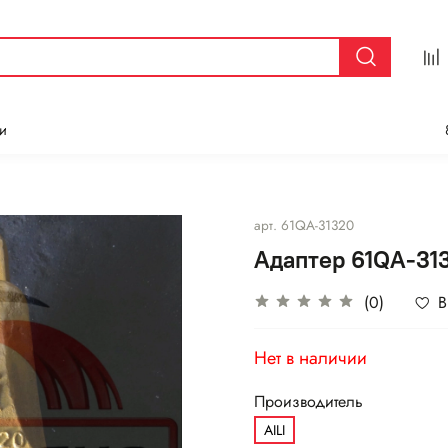
и
арт.
61QA-31320
Адаптер 61QA-313
(0)
В
Нет в наличии
Производитель
AILI