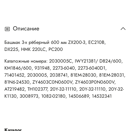
Описание
Башмак 3-х рёберный 600 мм ZX200-3, EC210B,
DX225, HMK 220LC, PC200
Каталожные номера: 2030005C, IWY21381/ D824/600,
KM1846/600, 931948, 2273-6040, 2273-6040D1,
71401452, 2030005, 2038741, 81EM-28030, 81EM-28031,
81N6-24530, ZY4603C0N0600V, ZY4603P0N0600V,
AT219482, TH102377, 20Y-32-11110, 20Y-32-11110, 20Y-32-
K1130, 3008973, 1082-02180, 14506689, 14532341
Каталог