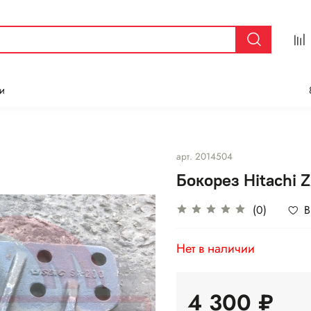
и
арт.
2014504
Бокорез Hitachi
(0)
В
Нет в наличии
4 300 ₽