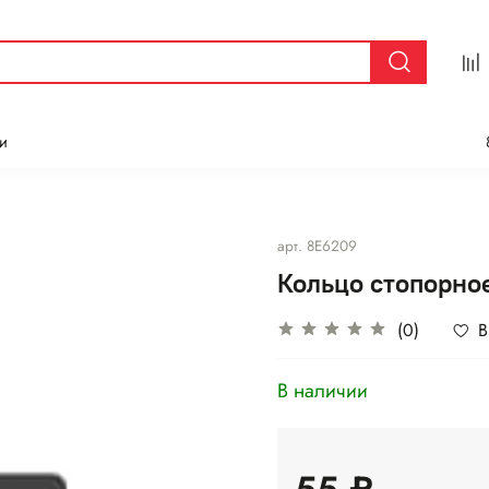
и
арт.
8E6209
Кольцо стопорно
(0)
В
В наличии