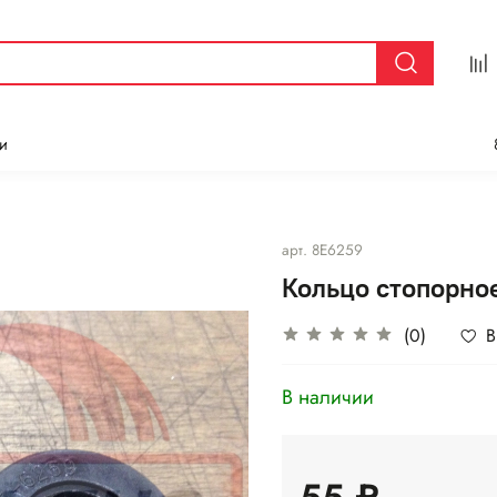
и
арт.
8Е6259
Кольцо стопорно
(0)
В
В наличии