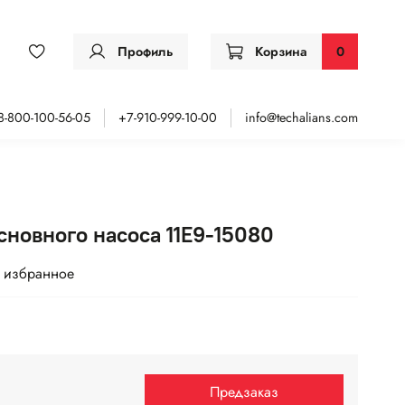
Профиль
Корзина
0
8-800-100-56-05
+7-910-999-10-00
info@techalians.com
новного насоса 11E9-15080
 избранное
Предзаказ