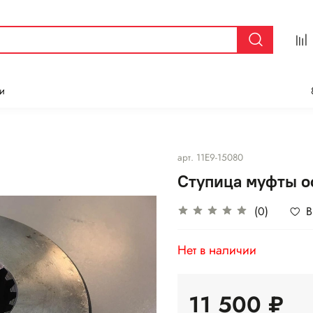
и
арт.
11E9-15080
Ступица муфты ос
(0)
В
Нет в наличии
11 500 ₽