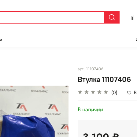
и
арт.
11107406
Втулка 11107406
(0)
В
В наличии