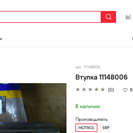
и
арт.
11148006
Втулка 11148006
(0)
В
В наличии
Производитель
MOTROL
SRP