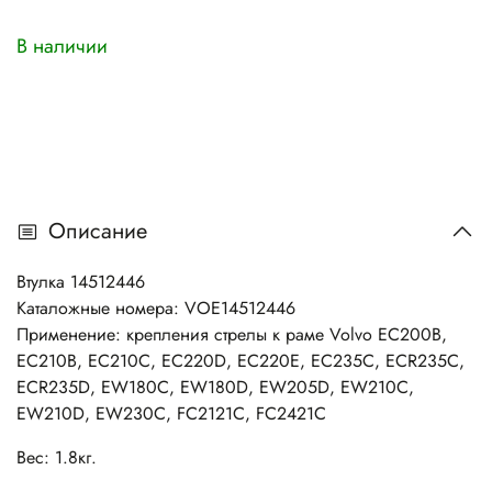
В наличии
Описание
Втулка 14512446
Каталожные номера: VOE14512446
Применение: крепления стрелы к раме Volvo EC200B,
EC210B, EC210C, EC220D, EC220E, EC235C, ECR235C,
ECR235D, EW180C, EW180D, EW205D, EW210C,
EW210D, EW230C, FC2121C, FC2421C
Вес: 1.8кг.