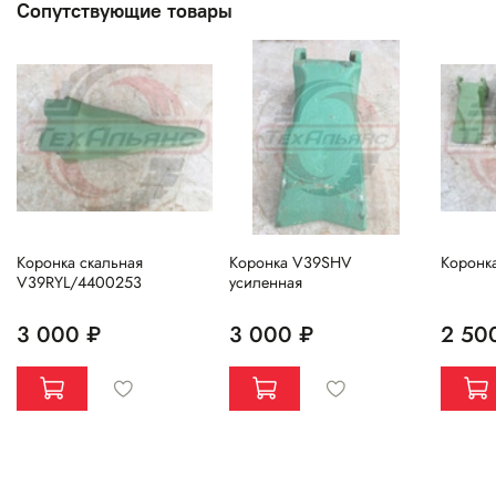
Сопутствующие товары
Коронка скальная
Коронка V39SHV
Коронк
V39RYL/4400253
усиленная
3 000 ₽
3 000 ₽
2 50