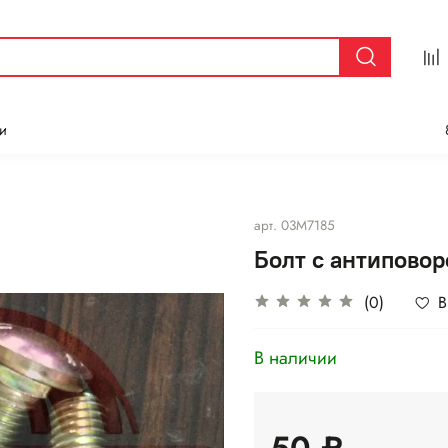
и
арт.
03M7185
Болт с антипово
(0)
В
В наличии