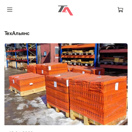
ТехАльянс